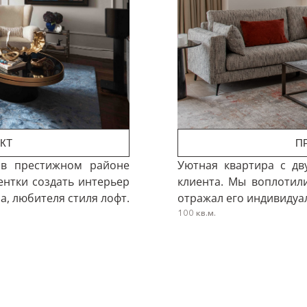
КТ
П
 в престижном районе
Уютная квартира с дв
нтки создать интерьер
клиента. Мы воплотил
а, любителя стиля лофт.
отражал его индивидуал
100 кв.м.