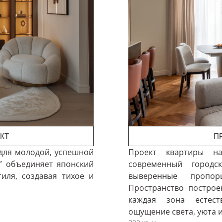
КТ
П
 для молодой, успешной
Проект квартиры на
” объединяет японский
современный городс
иля, создавая тихое и
выверенные пропор
Пространство построе
каждая зона естест
ощущение света, уюта 