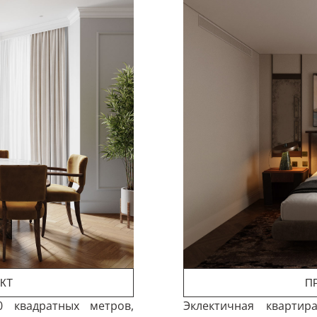
КТ
П
0 квадратных метров,
Эклектичная квартир