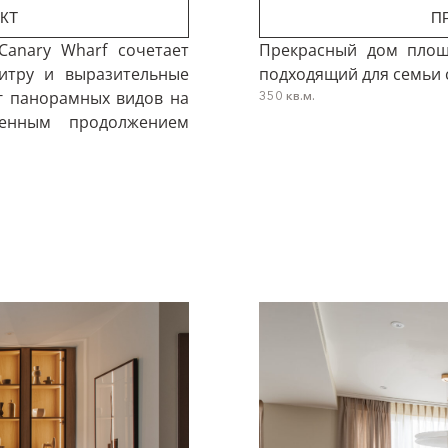
КТ
П
anary Wharf сочетает
Прекрасный дом площ
литру и выразительные
подходящий для семьи 
г панорамных видов на
350 кв.м.
венным продолжением