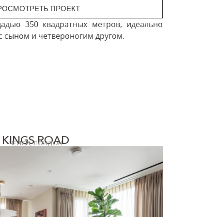
РОСМОТРЕТЬ ПРОЕКТ
адью 350 квадратных метров, идеально
с сыном и четвероногим другом.
KINGS ROAD
ЧЕЛСИ, ЛОНДОН