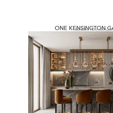
ONE KENSINGTON G
КЕНСИНГТОН, ЛОНДО