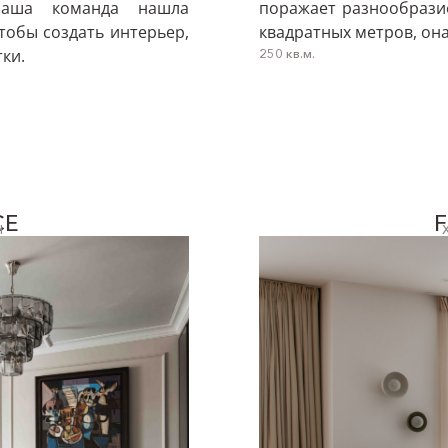
 Наша команда нашла
поражает разнообрази
тобы создать интерьер,
квадратных метров, он
ки.
250 кв.м.
CE
Н