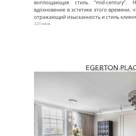
воплощающая стиль “mid-century”.
вдохновение в эстетике этого времени, ч
отражающий изысканность и стиль клиент
220 кв.м.
EGERTON PLA
КЕНСИНГТОН, ЛОНДО